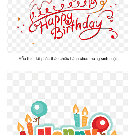
Mẫu thiết kế phác thảo chiếc bánh chúc mừng sinh nhật