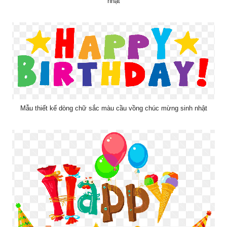
Mẫu thiết kế dòng chữ sắc màu cầu vồng chúc mừng sinh nhật