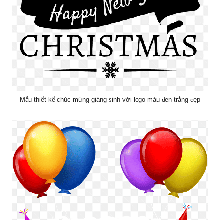
Mẫu thiết kế chúc mừng giáng sinh với logo màu đen trắng đẹp