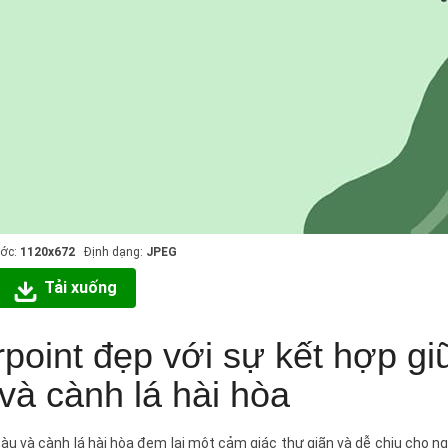
ước:
1120x672
Định dạng:
JPEG
Tải xuống
oint đẹp với sự kết hợp gi
và cành lá hài hòa
u và cành lá hài hòa đem lại một cảm giác thư giãn và dễ chịu cho n