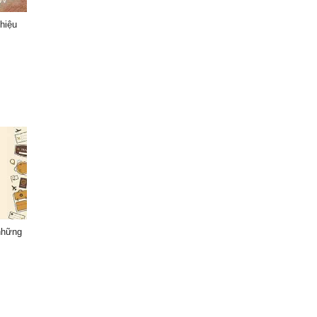
hiệu
những