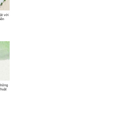
ật với
nền
những
huật