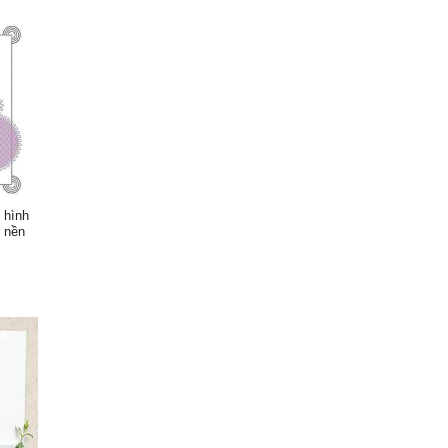
í hình
h nền