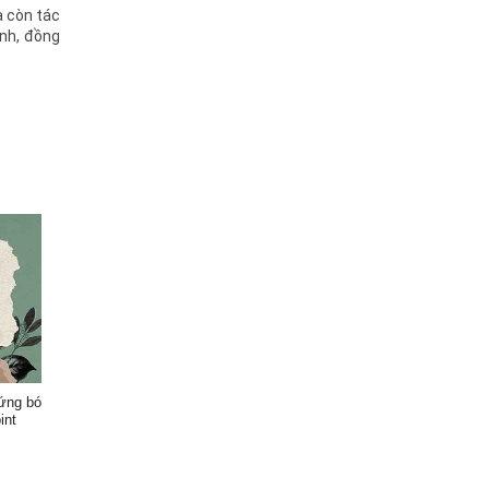
à còn tác
ính, đồng
 ứng bó
int