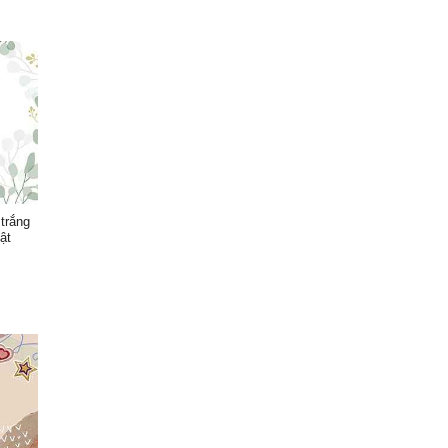
trắng
ật