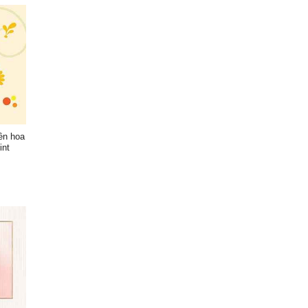
nền hoa
int