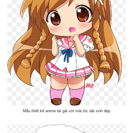
Mẫu thiết kế anime bé gái với mái tóc dài xinh đẹp