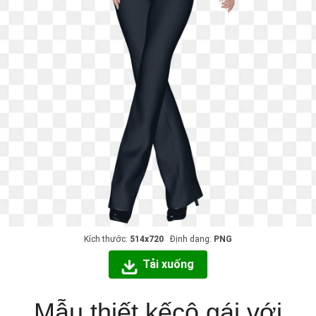
Kích thước:
514x720
Định dạng:
PNG
Tải xuống
Mẫu thiết kếcô gái với