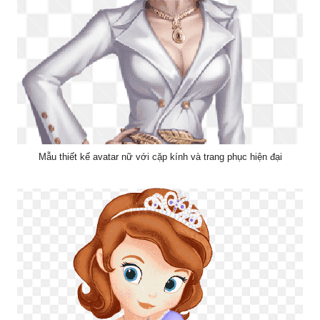
Mẫu thiết kế avatar nữ với cặp kính và trang phục hiện đại