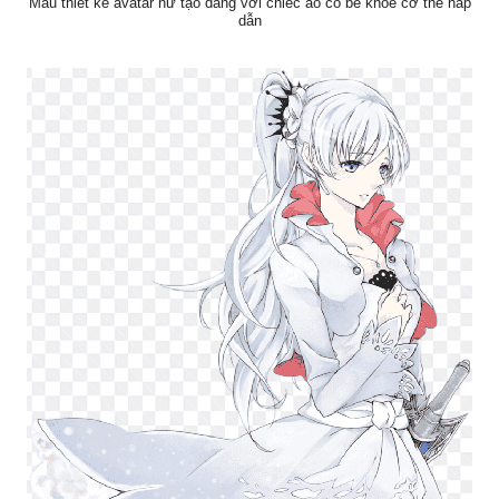
Mẫu thiết kế avatar nữ tạo dáng với chiếc áo cổ bẻ khoe cơ thể hấp
dẫn