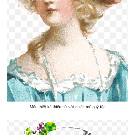
Mẫu thiết kế thiếu nữ với chiếc mũ quý tộc