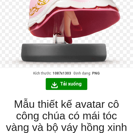
Kích thước:
1087x1303
Định dạng:
PNG
Tải xuống
Mẫu thiết kế avatar cô
công chúa có mái tóc
vàng và bộ váy hồng xinh