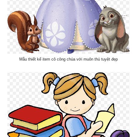
Mẫu thiết kế item cô công chúa với muôn thú tuyệt đẹp