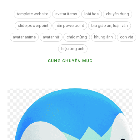
template website
avatar items
loài hoa
chuyên dụng
slide powerpoint
nền powerpoint
bìa giáo án, luận văn
avatar anime
avatar nữ
chúc mừng
khung ảnh
con vật
hiệu ứng ảnh
CÙNG CHUYÊN MỤC