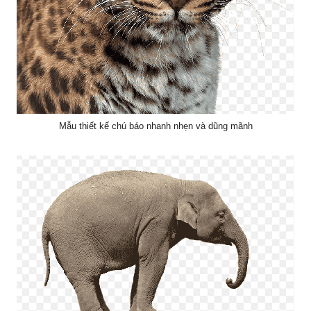
Mẫu thiết kế chú báo nhanh nhẹn và dũng mãnh