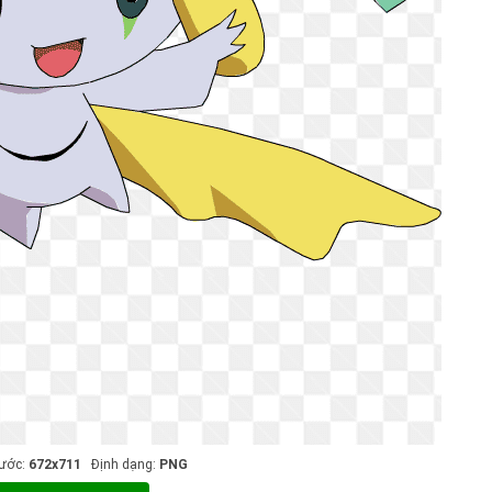
hước:
672x711
Định dạng:
PNG