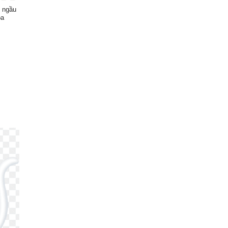
 ngầu
ọa