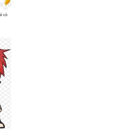
bé có