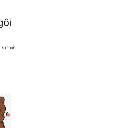
gôi
 án thiết