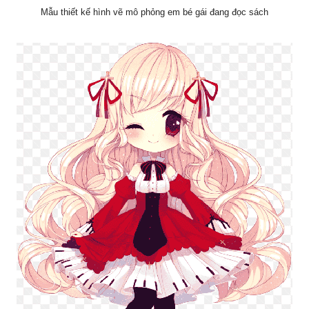
Mẫu thiết kế hình vẽ mô phỏng em bé gái đang đọc sách