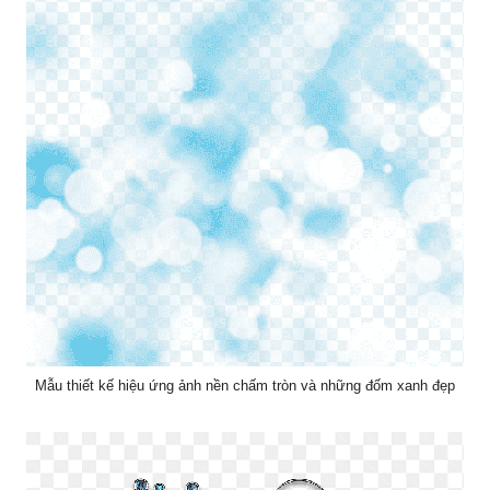
Mẫu thiết kế hiệu ứng ảnh nền chấm tròn và những đốm xanh đẹp