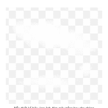
Mẫu thiết kế hiệu ứng ảnh đám mây trắng bay nhẹ nhàng