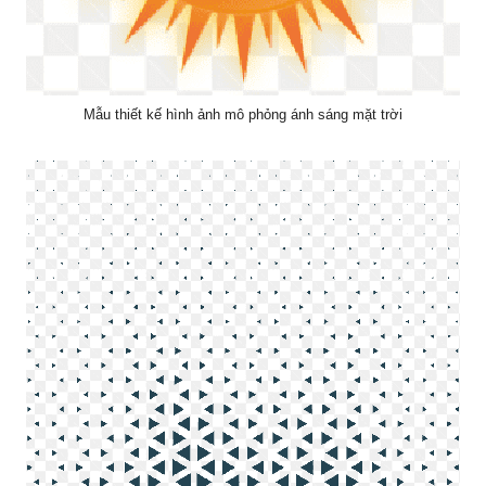
Mẫu thiết kế hình ảnh mô phỏng ánh sáng mặt trời