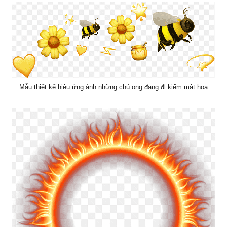
Mẫu thiết kế hiệu ứng ảnh những chú ong đang đi kiếm mật hoa