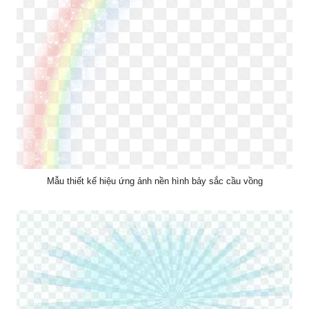
Mẫu thiết kế hiệu ứng ảnh nền hình bảy sắc cầu vồng