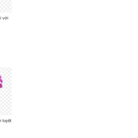
i với
 tuyệt