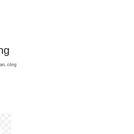
ng
ian, công