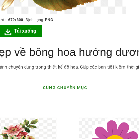
hước:
679x800
Định dạng:
PNG
Tải xuống
 đẹp về bông hoa hướng dươ
nh chuyên dụng trong thiết kế đồ họa. Giúp các bạn tiết kiệm thời g
CÙNG CHUYÊN MỤC