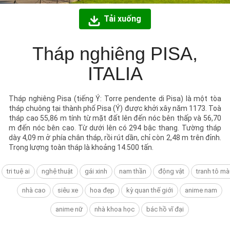
Tải xuống
Tháp nghiêng PISA,
ITALIA
Tháp nghiêng Pisa (tiếng Ý: Torre pendente di Pisa) là một tòa
tháp chuông tại thành phố Pisa (Ý) được khởi xây năm 1173. Toà
tháp cao 55,86 m tính từ mặt đất lên đến nóc bên thấp và 56,70
m đến nóc bên cao. Từ dưới lên có 294 bậc thang. Tường tháp
dày 4,09 m ở phía chân tháp, rồi rút dần, chỉ còn 2,48 m trên đỉnh.
Trọng lượng toàn tháp là khoảng 14.500 tấn.
tri tuệ ai
nghệ thuật
gái xinh
nam thần
động vật
tranh tô mà
nhà cao
siêu xe
hoa đẹp
kỳ quan thế giới
anime nam
anime nữ
nhà khoa học
bác hồ vĩ đại