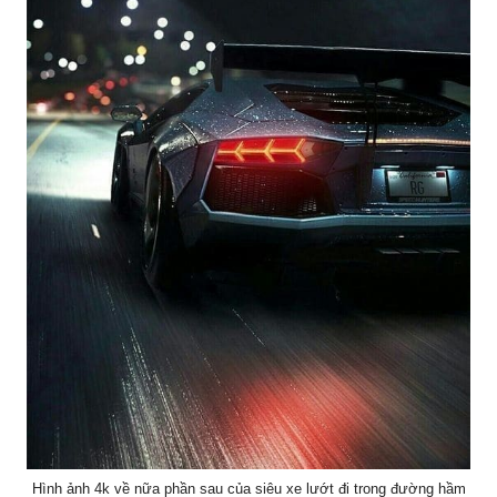
Hình ảnh 4k về nữa phần sau của siêu xe lướt đi trong đường hầm