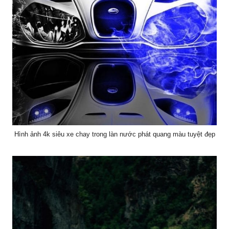
Hình ảnh 4k siêu xe chay trong làn nước phát quang màu tuyệt đẹp