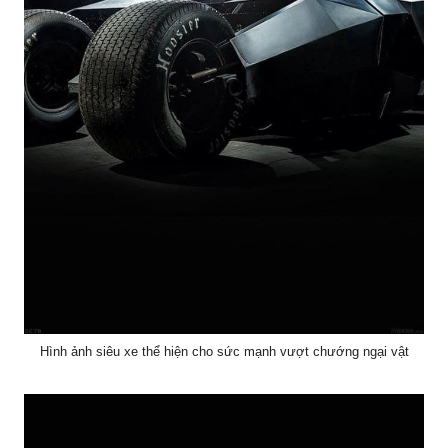
Hình ảnh siêu xe thể hiện cho sức mạnh vượt chướng ngại vật