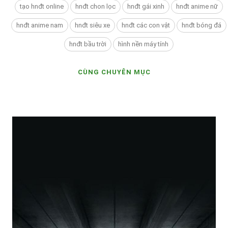
tạo hnđt online
hnđt chon lọc
hnđt gái xinh
hnđt anime nữ
hnđt anime nam
hnđt siêu xe
hnđt các con vật
hnđt bóng đá
hnđt bầu trời
hình nền máy tính
CÙNG CHUYÊN MỤC