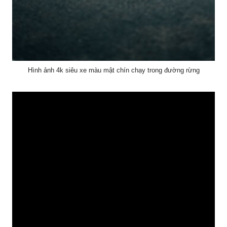
Hình ảnh 4k siêu xe màu mật chín chạy trong đường rừng