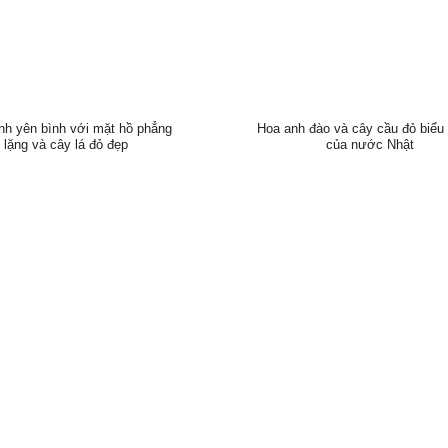
nh yên bình với mặt hồ phẳng
Hoa anh đào và cây cầu đỏ biểu
lặng và cây lá đỏ đẹp
của nước Nhật