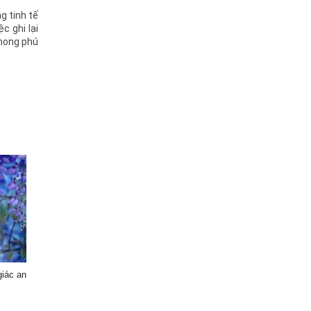
g tinh tế
c ghi lại
phong phú
giác an