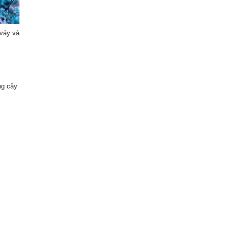
 váy và
ng cây