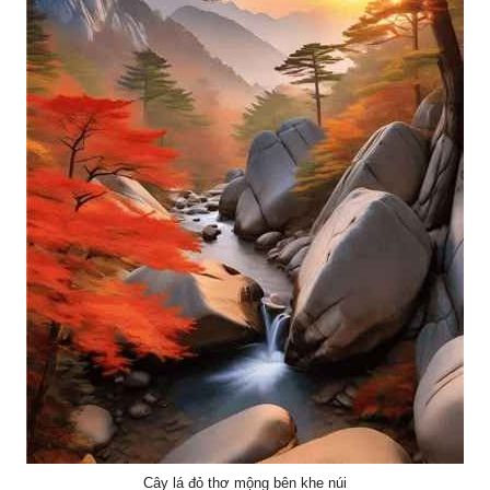
Cây lá đỏ thơ mộng bên khe núi