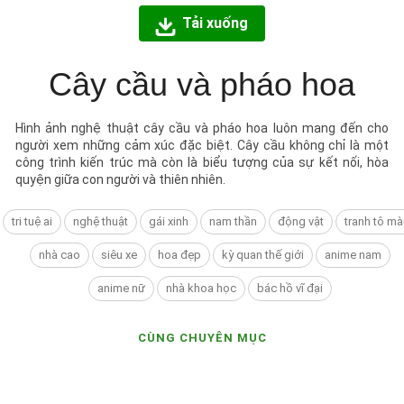
Tải xuống
Cây cầu và pháo hoa
Hình ảnh nghệ thuật cây cầu và pháo hoa luôn mang đến cho
người xem những cảm xúc đặc biệt. Cây cầu không chỉ là một
công trình kiến trúc mà còn là biểu tượng của sự kết nối, hòa
quyện giữa con người và thiên nhiên.
tri tuệ ai
nghệ thuật
gái xinh
nam thần
động vật
tranh tô mà
nhà cao
siêu xe
hoa đẹp
kỳ quan thế giới
anime nam
anime nữ
nhà khoa học
bác hồ vĩ đại
CÙNG CHUYÊN MỤC