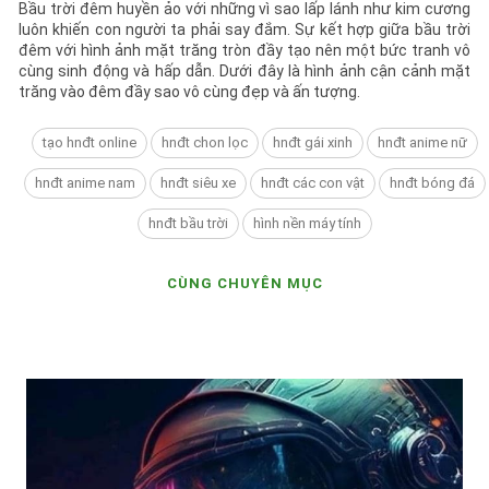
Bầu trời đêm huyền ảo với những vì sao lấp lánh như kim cương
luôn khiến con người ta phải say đắm. Sự kết hợp giữa bầu trời
đêm với hình ảnh mặt trăng tròn đầy tạo nên một bức tranh vô
cùng sinh động và hấp dẫn. Dưới đây là hình ảnh cận cảnh mặt
trăng vào đêm đầy sao vô cùng đẹp và ấn tượng.
tạo hnđt online
hnđt chon lọc
hnđt gái xinh
hnđt anime nữ
hnđt anime nam
hnđt siêu xe
hnđt các con vật
hnđt bóng đá
hnđt bầu trời
hình nền máy tính
CÙNG CHUYÊN MỤC