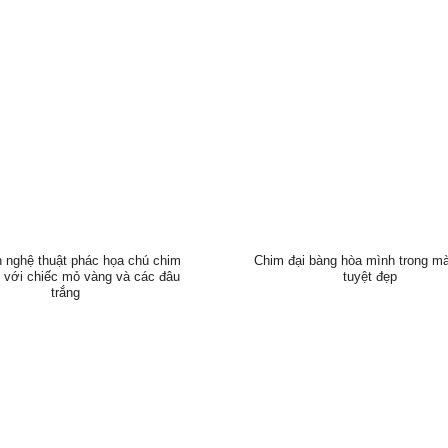
h nghệ thuật phác họa chú chim
Chim đại bàng hòa mình trong m
g với chiếc mỏ vàng và các đâu
tuyệt đẹp
trắng