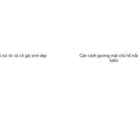
 sử tử và cô gái xinh đẹp
Cận cảnh gương mặt chú hổ trắ
hiếm