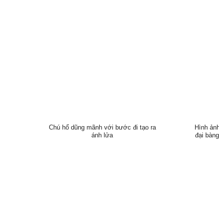
Chú ngựa với hiệu ứng nghệ thuật
Chú hổ dũng mãnh với bước đi tạo ra
Hình ản
ánh lửa
đại bàn