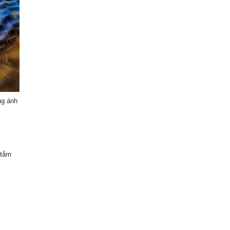
ng ánh
 tắm