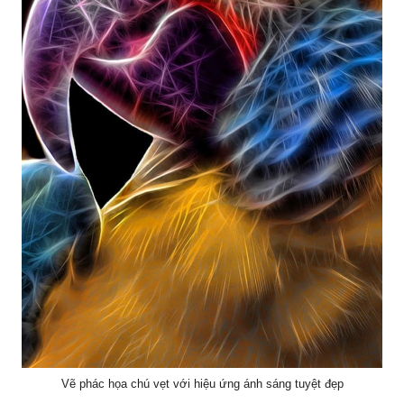
Vẽ phác họa chú vẹt với hiệu ứng ánh sáng tuyệt đẹp