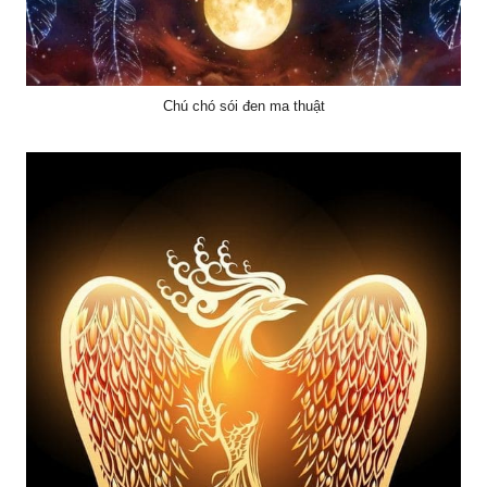
Chú chó sói đen ma thuật