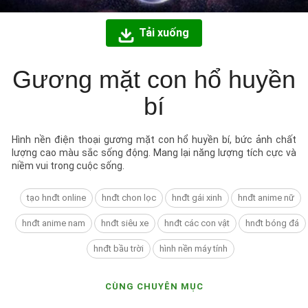
Tải xuống
Gương mặt con hổ huyền
bí
Hình nền điện thoại gương mặt con hổ huyền bí, bức ảnh chất
lượng cao màu sắc sống động. Mang lại năng lượng tích cực và
niềm vui trong cuộc sống.
tạo hnđt online
hnđt chon lọc
hnđt gái xinh
hnđt anime nữ
hnđt anime nam
hnđt siêu xe
hnđt các con vật
hnđt bóng đá
hnđt bầu trời
hình nền máy tính
CÙNG CHUYÊN MỤC