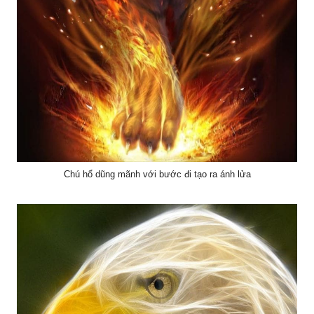
Chú hổ dũng mãnh với bước đi tạo ra ánh lửa