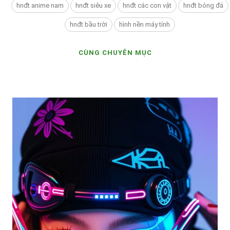
hnđt anime nam
hnđt siêu xe
hnđt các con vật
hnđt bóng đá
hnđt bầu trời
hình nền máy tính
CÙNG CHUYÊN MỤC