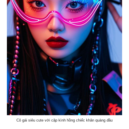
Cô gái siêu cute với cặp kình hồng chiếc khăn quàng đầu