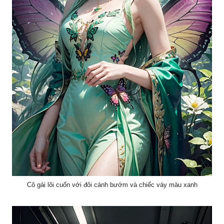
Cô gái lôi cuốn với đôi cánh bướm và chiếc váy màu xanh