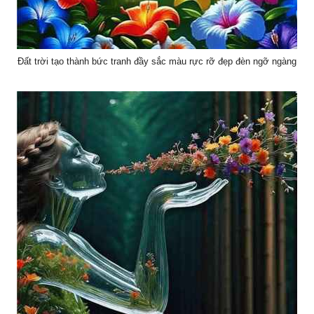
Đất trời tạo thành bức tranh đầy sắc màu rực rỡ đẹp đèn ngỡ ngàng