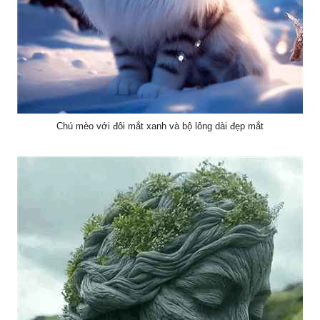
Chú mèo với đôi mắt xanh và bộ lông dài đẹp mắt