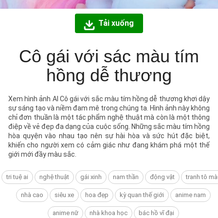
Tải xuống
Cô gái với sác màu tím
hồng dễ thương
Xem hình ảnh AI Cô gái với sắc màu tím hồng dễ thương khơi dậy
sự sáng tạo và niềm đam mê trong chúng ta. Hình ảnh này không
chỉ đơn thuần là một tác phẩm nghệ thuật mà còn là một thông
điệp về vẻ đẹp đa dạng của cuộc sống. Những sắc màu tím hồng
hòa quyện vào nhau tạo nên sự hài hòa và sức hút đặc biệt,
khiến cho người xem có cảm giác như đang khám phá một thế
giới mới đầy màu sắc.
tri tuệ ai
nghệ thuật
gái xinh
nam thần
động vật
tranh tô mà
nhà cao
siêu xe
hoa đẹp
kỳ quan thế giới
anime nam
anime nữ
nhà khoa học
bác hồ vĩ đại