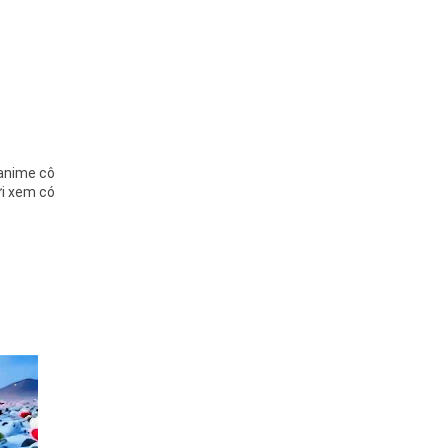
 anime cô
ời xem có