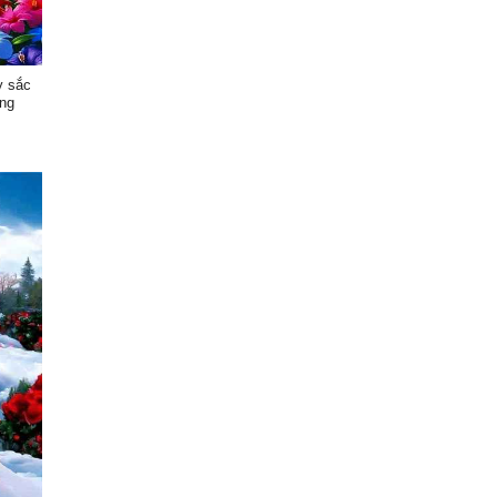
y sắc
àng