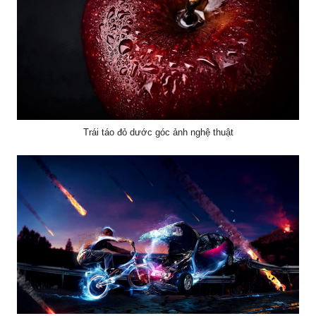
Trái táo đỏ dước góc ảnh nghệ thuật