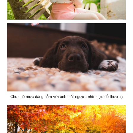
Cô gái cực kỳ dễ thương với bó hoa trên tay
Chú chó mực đang nằm với ánh mắt ngước nhìn cực dễ thương