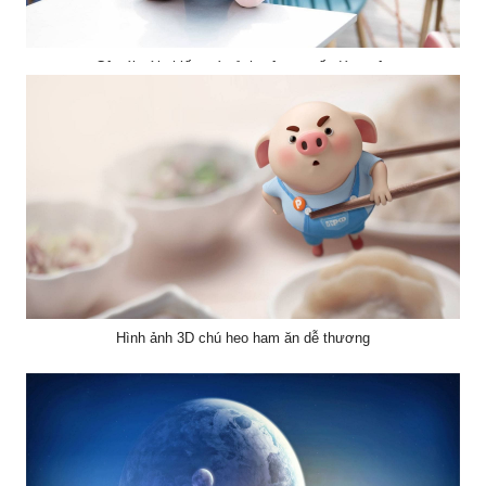
Cô gái với chiếc máy ảnh trên tay rất đáng yêu
Hình ảnh 3D chú heo ham ăn dễ thương