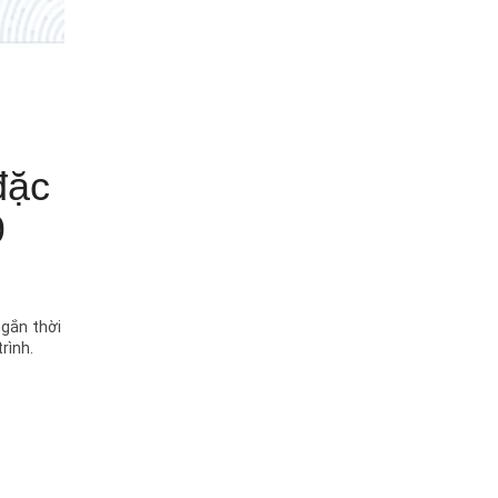
đặc
9
ngắn thời
rình.