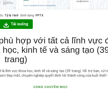
ớc:
Tỷ lệ 16x9
Định dạng:
PPTX
Tải xuống
phù hợp với tất cả lĩnh vực 
a học, kinh tế và sáng tạo (3
trang)
là lĩnh vực khoa học, kinh tế và sáng tạo (39 trang): Hỗ trợ bạn, rút 
oint đẹp mắt, chuyên nghiệp quyết định tới thành công của buổi thiết t
CÙNG CHUYÊN MỤC