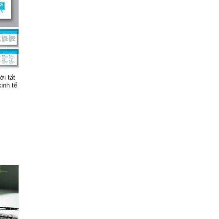
ới tất
kinh tế