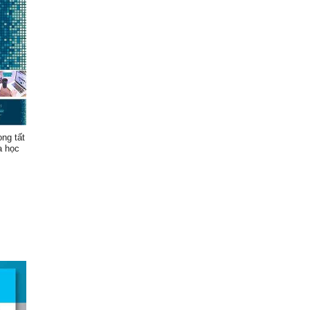
ong tất
a học