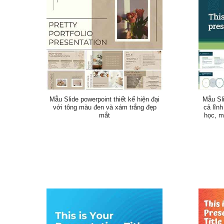
Mẫu Slide powerpoint thiết kế hiện đại
Mẫu Sli
với tông màu đen và xám trắng đẹp
cả lĩnh
mắt
học, m