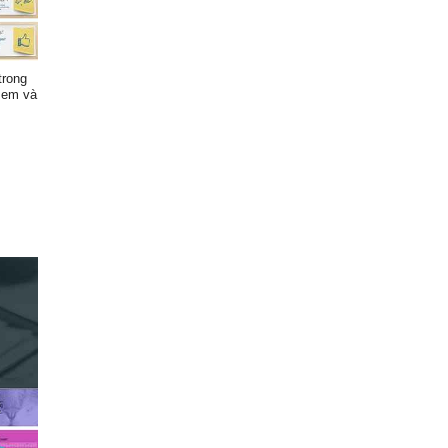
trong
ẻ em và