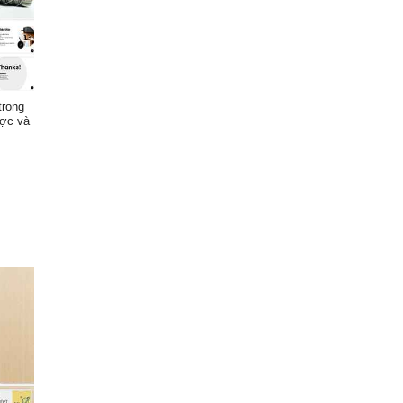
trong
ược và