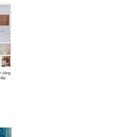
i tông
đại