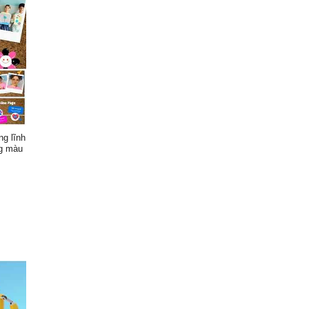
ng lĩnh
ng màu