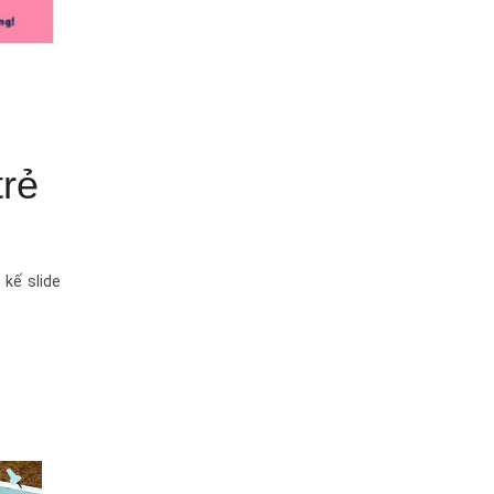
trẻ
kế slide