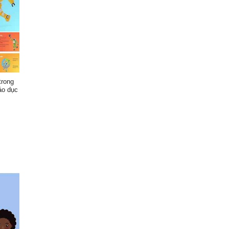
trong
áo dục