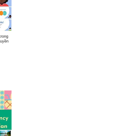
trong
ruyền