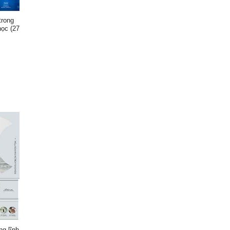
trong
học (27
ng lĩnh