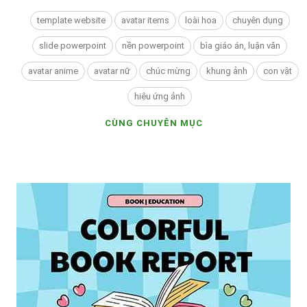
template website
avatar items
loài hoa
chuyên dụng
slide powerpoint
nền powerpoint
bìa giáo án, luận văn
avatar anime
avatar nữ
chúc mừng
khung ảnh
con vật
hiệu ứng ảnh
CÙNG CHUYÊN MỤC