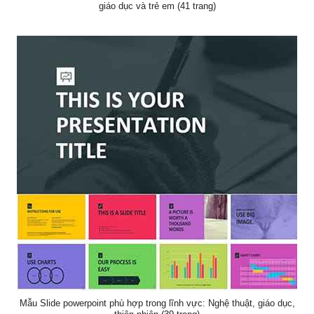
giáo dục và trẻ em (41 trang)
Mẫu Slide powerpoint phù hợp trong lĩnh vực: Nghệ thuật, giáo dục,