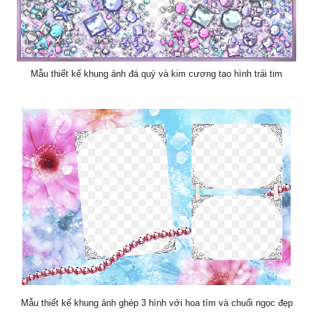
Mẫu thiết kế khung ảnh đá quý và kim cương tạo hình trái tim
Mẫu thiết kế khung ảnh ghép 3 hình với hoa tím và chuổi ngọc đẹp