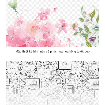
Mẫu thiết kế hình nền vẽ phác họa hoa hồng tuyệt đẹp