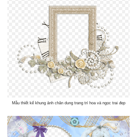
Mẫu thiết kế khung ảnh chân dung trang trí hoa và ngọc trai đẹp