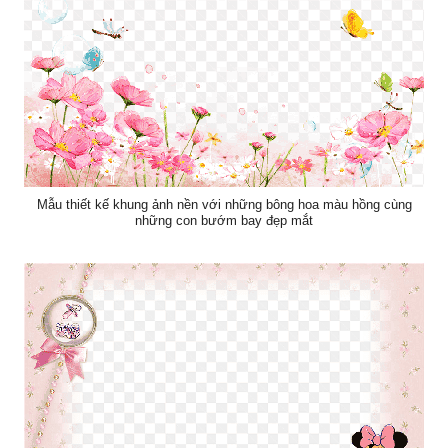
Mẫu thiết kế khung ảnh nền với những bông hoa màu hồng cùng
những con bướm bay đẹp mắt