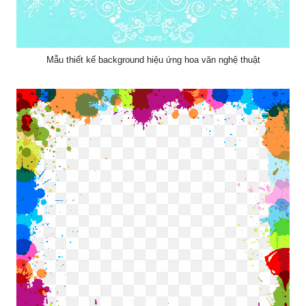
Mẫu thiết kế background hiệu ứng hoa văn nghệ thuật