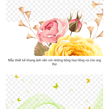
Mẫu thiết kế khung ảnh nền với những bông hoa hồng và chú ong
thợ