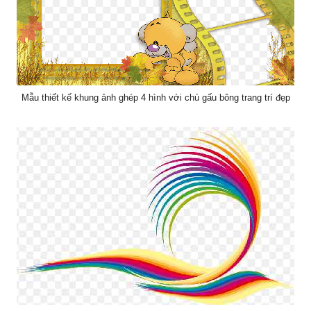
Mẫu thiết kế khung ảnh ghép 4 hình với chú gấu bông trang trí đẹp