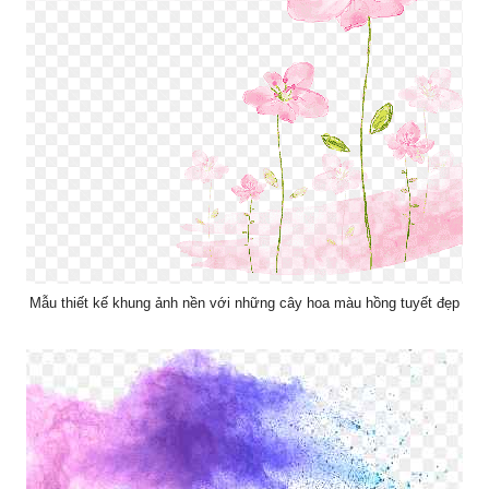
Mẫu thiết kế khung ảnh nền với những cây hoa màu hồng tuyết đẹp