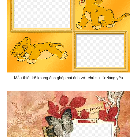
Mẫu thiết kế khung ảnh ghép hai ảnh với chú sư tử đáng yêu