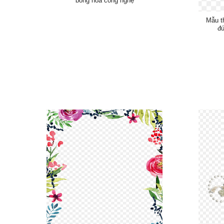
bông hoa công nghệ
Mẫu th
đú