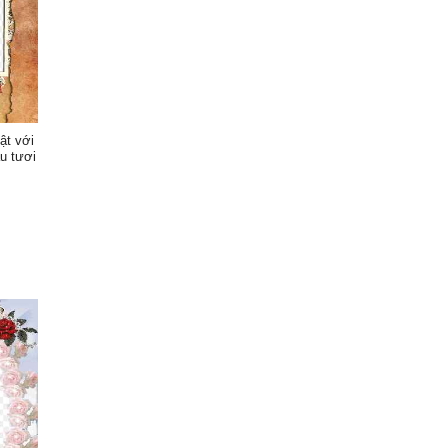
ật với
u tươi