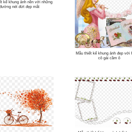
ết kế khung ảnh nền với những
đường nét đứt đẹp mắt
Mẫu thiết kế khung ảnh đẹp với 
cô gái cầm ô