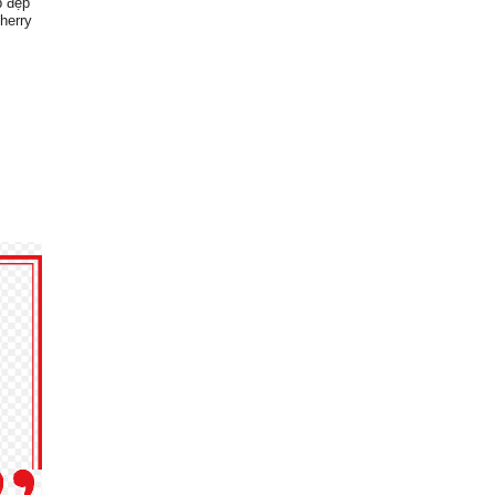
p đẹp
herry