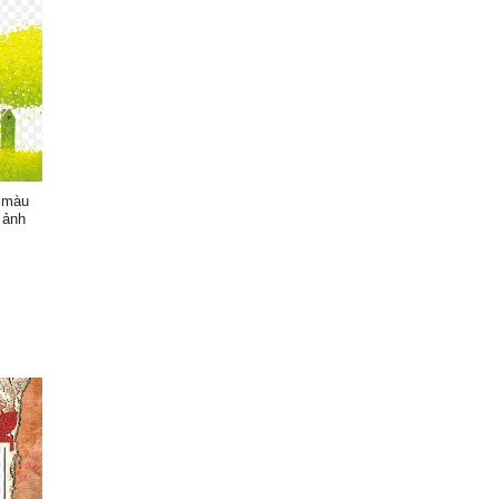
c màu
 ảnh