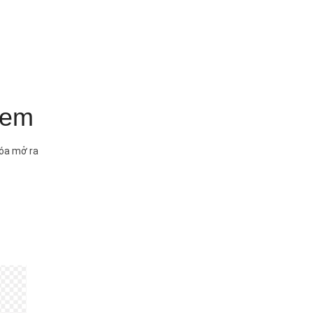
tem
hóa mở ra