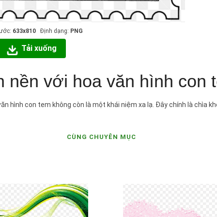
hước:
633x810
Định dạng:
PNG
Tải xuống
h nền với hoa văn hình con 
văn hình con tem không còn là một khái niệm xa lạ. Đây chính là chìa k
CÙNG CHUYÊN MỤC