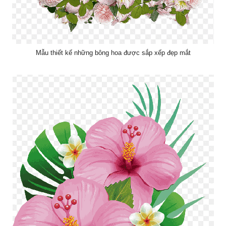
Mẫu thiết kế những bông hoa được sắp xếp đẹp mắt