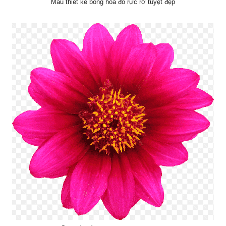
Mẫu thiết kế bông hoa đổ rực rỡ tuyệt đẹp