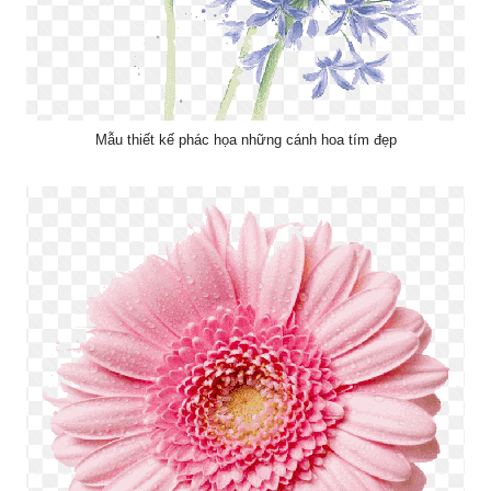
Mẫu thiết kế phác họa những cánh hoa tím đẹp