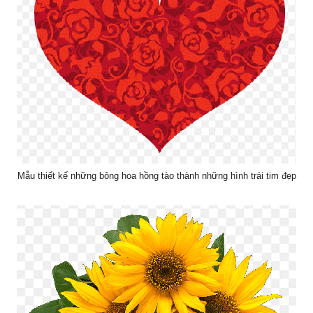
Mẫu thiết kế những bông hoa hồng tào thành những hình trái tim đẹp