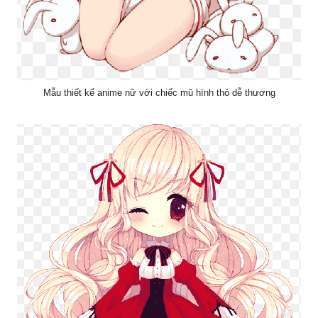
Mẫu thiết kế anime nữ với chiếc mũ hình thỏ dễ thương