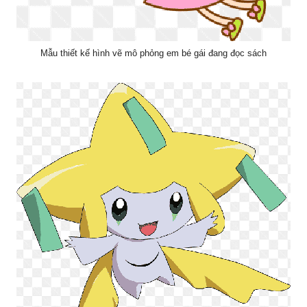
Mẫu thiết kế hình vẽ mô phỏng em bé gái đang đọc sách