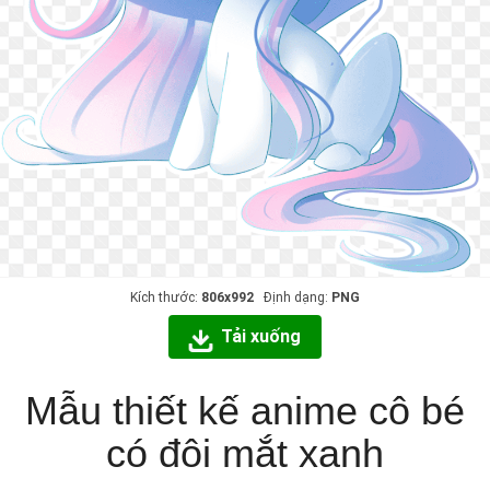
Kích thước:
806x992
Định dạng:
PNG
Tải xuống
Mẫu thiết kế anime cô bé
có đôi mắt xanh