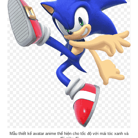
Mẫu thiết kế avatar anime thể hiện cho tốc độ với mái tóc xanh và
đôi giày đỏ