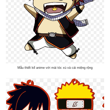
Mẫu thiết kế anime với mái tóc xù và cái miệng rộng