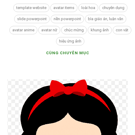
template website
avatar items
loài hoa
chuyên dụng
slide powerpoint
nền powerpoint
bìa giáo án, luận văn
avatar anime
avatar nữ
chúc mừng
khung ảnh
con vật
hiệu ứng ảnh
CÙNG CHUYÊN MỤC