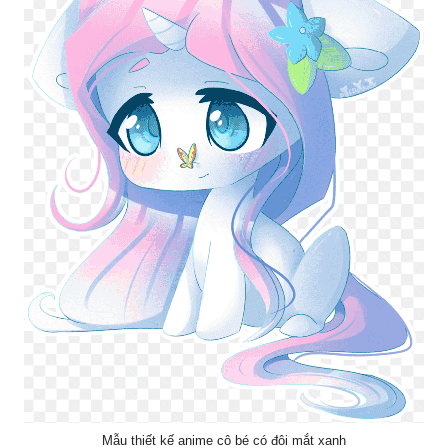
Mẫu thiết kế anime cô bé có đôi mắt xanh