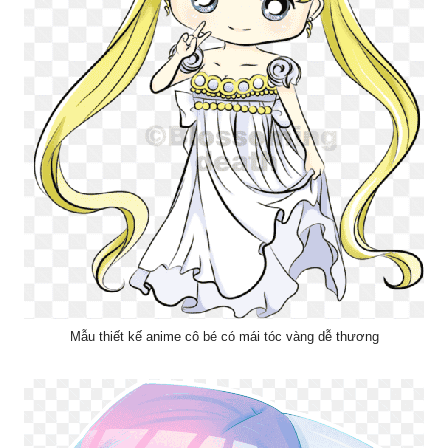
Mẫu thiết kế anime cô bé có mái tóc vàng dễ thương