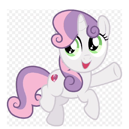
Mẫu thiết kế đẹp về nhân vật pony với những đường nét mềm mại