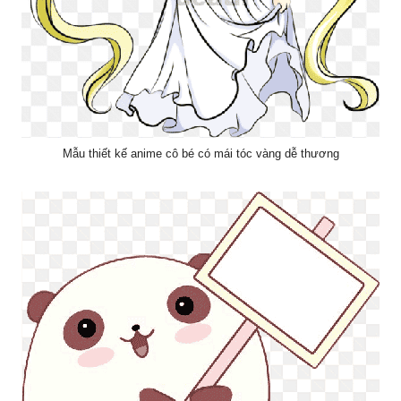
Mẫu thiết kế anime cô bé có mái tóc vàng dễ thương