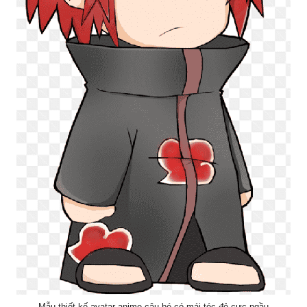
Mẫu thiết kế avatar anime cậu bé có mái tóc đỏ cực ngầu