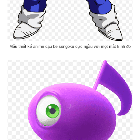
Mẫu thiết kế anime cậu bé songoku cực ngầu với một mắt kính đỏ