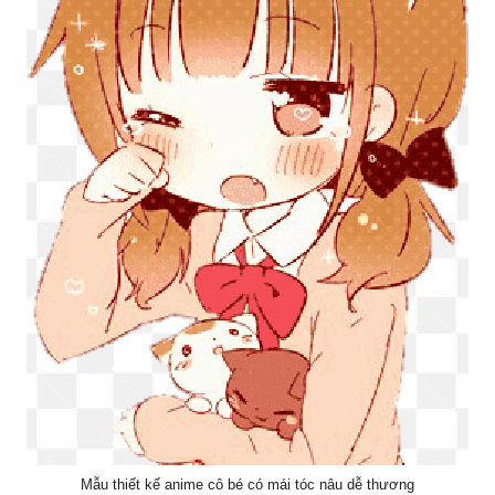
Mẫu thiết kế anime cô bé có mái tóc nâu dễ thương