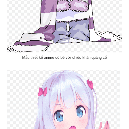
Mẫu thiết kế anime cô bé với chiếc khăn quàng cổ