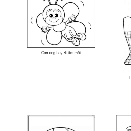
Con ong bay đi tìm mật
T