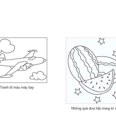
Tranh tô màu máy bay
Những quả dưa hấu trang trí 