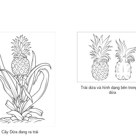
Trái dứa và hình dạng bên trong
dứa
Cây Dứa đang ra trái