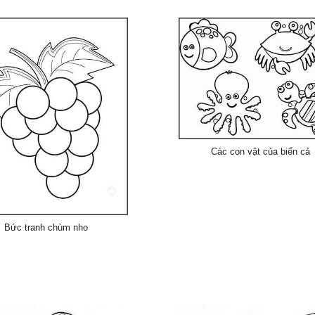
Các con vật của biển cả
Bức tranh chùm nho