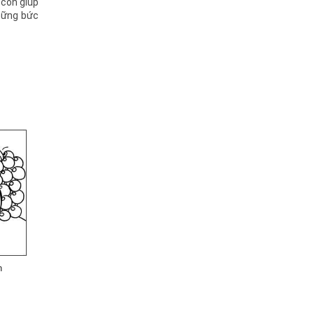
 còn giúp
hững bức
h