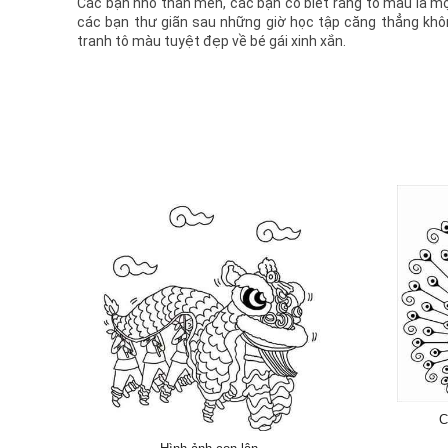
Các bạn nhỏ thân mến, các bạn có biết rằng tô màu là mộ
các bạn thư giãn sau những giờ học tập căng thẳng khô
tranh tô màu tuyệt đẹp về bé gái xinh xắn.
C