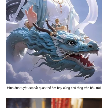
Hình ảnh tuyệt đẹp về quan thế âm bay cùng chú rồng trên bầu trời