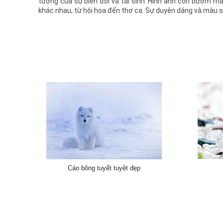
tượng của sự biến đổi và tái sinh. Hình ảnh con bướm m
khác nhau, từ hội họa đến thơ ca. Sự duyên dáng và màu 
Cáo bông tuyết tuyệt đẹp