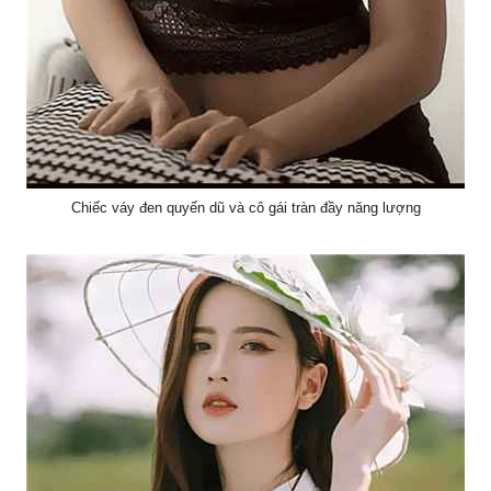
Chiếc váy đen quyến dũ và cô gái tràn đầy năng lượng