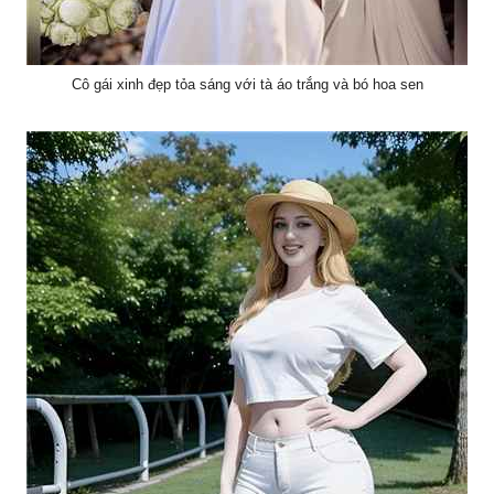
Cô gái xinh đẹp tỏa sáng với tà áo trắng và bó hoa sen