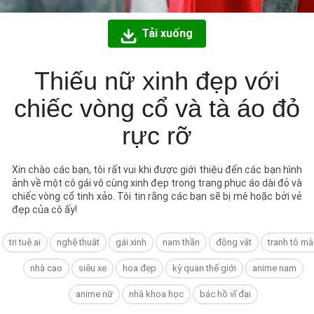
Tải xuống
Thiếu nữ xinh đẹp với
chiếc vòng cổ và tà áo đỏ
rực rỡ
Xin chào các bạn, tôi rất vui khi được giới thiệu đến các bạn hình
ảnh về một cô gái vô cùng xinh đẹp trong trang phục áo dài đỏ và
chiếc vòng cổ tinh xảo. Tôi tin rằng các bạn sẽ bị mê hoặc bởi vẻ
đẹp của cô ấy!
tri tuệ ai
nghệ thuật
gái xinh
nam thần
động vật
tranh tô mà
nhà cao
siêu xe
hoa đẹp
kỳ quan thế giới
anime nam
anime nữ
nhà khoa học
bác hồ vĩ đại