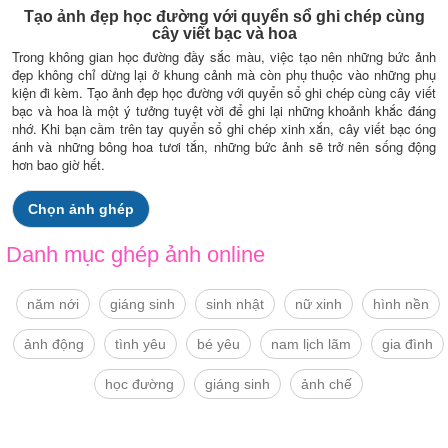
Tạo ảnh đẹp học đường với quyển sổ ghi chép cùng
cây viết bạc và hoa
Trong không gian học đường đầy sắc màu, việc tạo nên những bức ảnh
đẹp không chỉ dừng lại ở khung cảnh mà còn phụ thuộc vào những phụ
kiện đi kèm. Tạo ảnh đẹp học đường với quyển sổ ghi chép cùng cây viết
bạc và hoa là một ý tưởng tuyệt vời để ghi lại những khoảnh khắc đáng
nhớ. Khi bạn cầm trên tay quyển sổ ghi chép xinh xắn, cây viết bạc óng
ánh và những bông hoa tươi tắn, những bức ảnh sẽ trở nên sống động
hơn bao giờ hết.
Chọn ảnh ghép
Danh mục ghép ảnh online
năm nới
giáng sinh
sinh nhật
nữ xinh
hình nền
ảnh động
tình yêu
bé yêu
nam lịch lãm
gia đình
học đường
giáng sinh
ảnh chế