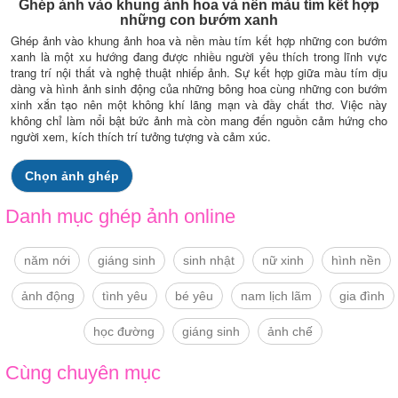
Ghép ảnh vào khung ảnh hoa và nền màu tím kết hợp
những con bướm xanh
Ghép ảnh vào khung ảnh hoa và nền màu tím kết hợp những con bướm
xanh là một xu hướng đang được nhiều người yêu thích trong lĩnh vực
trang trí nội thất và nghệ thuật nhiếp ảnh. Sự kết hợp giữa màu tím dịu
dàng và hình ảnh sinh động của những bông hoa cùng những con bướm
xinh xắn tạo nên một không khí lãng mạn và đầy chất thơ. Việc này
không chỉ làm nổi bật bức ảnh mà còn mang đến nguồn cảm hứng cho
người xem, kích thích trí tưởng tượng và cảm xúc.
Chọn ảnh ghép
Danh mục ghép ảnh online
năm nới
giáng sinh
sinh nhật
nữ xinh
hình nền
ảnh động
tình yêu
bé yêu
nam lịch lãm
gia đình
học đường
giáng sinh
ảnh chế
Cùng chuyên mục