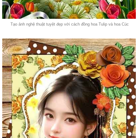
Tạo ảnh nghệ thuật tuyệt đẹp với cách đồng hoa Tulip và hoa Cúc