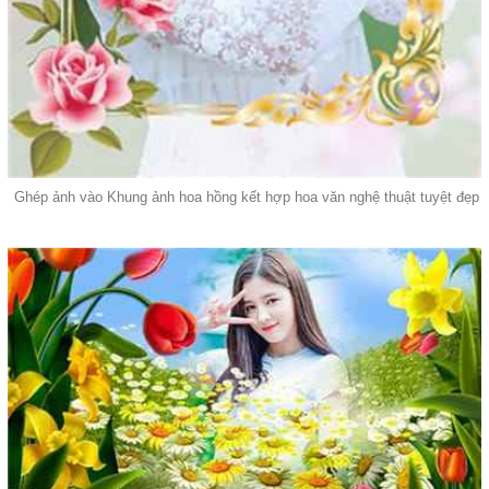
Ghép ảnh vào Khung ảnh hoa hồng kết hợp hoa văn nghệ thuật tuyệt đẹp