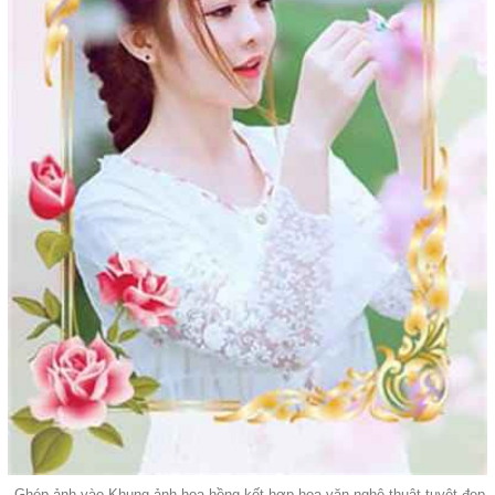
Ghép ảnh vào Khung ảnh hoa hồng kết hợp hoa văn nghệ thuật tuyệt đẹp