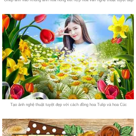
Tạo ảnh nghệ thuật tuyệt đẹp với cách đồng hoa Tulip và hoa Cúc